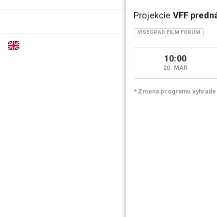
Projekcie
VFF predn
Organizátor / O festivale
VISEGRAD FILM FORUM
English
10:00
20. MAR
* Zmena programu vyhrade