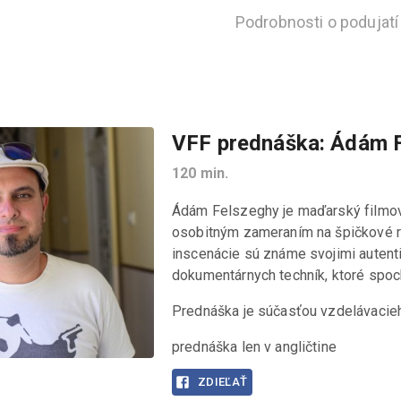
Podrobnosti o podujatí
VFF prednáška: Ádám 
120
min.
Ádám Felszeghy je maďarský filmový 
osobitným zameraním na špičkové ro
inscenácie sú známe svojimi autent
dokumentárnych techník, ktoré spoc
Prednáška je súčasťou vzdelávacie
prednáška len v angličtine
ZDIEĽAŤ