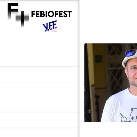
Registrácia
Prihlásiť a rezervovať
Program / Kúpiť lístky
Zoznam filmov
Sprievodné podujatia
Hlasovanie
Kúpiť CINEPASS