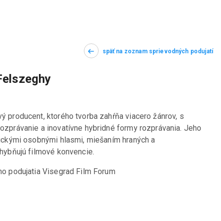
späť na zoznam sprievodných podujatí
Felszeghy
producent, ktorého tvorba zahŕňa viacero žánrov, s 
zprávanie a inovatívne hybridné formy rozprávania. Jeho 
ickými osobnými hlasmi, miešaním hraných a 
hybňujú filmové konvencie.
ho podujatia Visegrad Film Forum