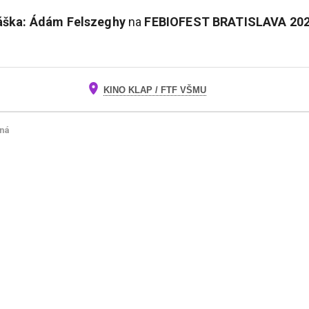
áška: Ádám Felszeghy
na
FEBIOFEST BRATISLAVA
20
KINO KLAP / FTF VŠMU
ná