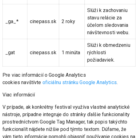
Slúži k zachovaniu 
stavu relácie za 
_ga_*
cinepass.sk
2 roky
účelom sledovania 
návštevnosti webu.
Slúži k obmedzeniu 
_gat
cinepass.sk
1 minúta
rýchlosti 
požiadaviek.
Pre viac informácií o Google Analytics 
cookies navštívte 
oficiálnu stránku Google Analytics
.
Viac informácií
V prípade, ak konkrétny festival využíva vlastné analytické 
nástroje, prípadne integruje do stránky ďalšie funkcionality 
prostredníctvom Google Tag Manager, tak popis takýchto 
funkcionalít nájdete nižšie pod týmto textom. Dúfame, že 
vám tieto informácie pomohli objasniť používanie cookies na 