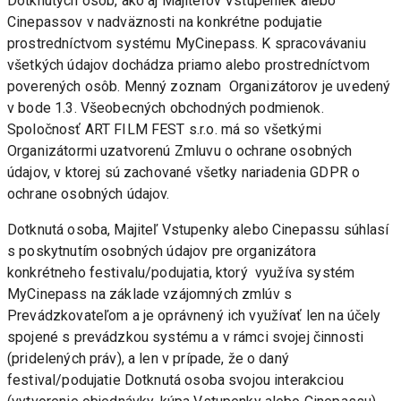
Dotknutých osôb, ako aj Majiteľov Vstupeniek alebo 
Cinepassov v nadväznosti na konkrétne podujatie 
prostredníctvom systému MyCinepass. K spracovávaniu 
všetkých údajov dochádza priamo alebo prostredníctvom 
poverených osôb. Menný zoznam  Organizátorov je uvedený 
v bode 1.3. Všeobecných obchodných podmienok. 
Spoločnosť ART FILM FEST s.r.o. má so všetkými 
Organizátormi uzatvorenú Zmluvu o ochrane osobných 
údajov, v ktorej sú zachované všetky nariadenia GDPR o 
ochrane osobných údajov.
Dotknutá osoba, Majiteľ Vstupenky alebo Cinepassu súhlasí 
s poskytnutím osobných údajov pre organizátora 
konkrétneho festivalu/podujatia, ktorý  využíva systém 
MyCinepass na základe vzájomných zmlúv s 
Prevádzkovateľom a je oprávnený ich využívať len na účely 
spojené s prevádzkou systému a v rámci svojej činnosti 
(pridelených práv), a len v prípade, že o daný 
festival/podujatie Dotknutá osoba svojou interakciou 