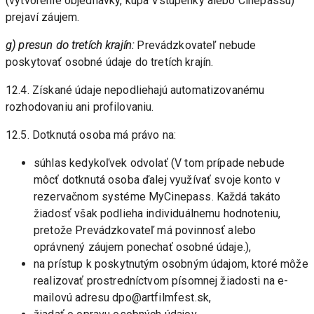
(vytvorenie objednávky, kúpa Vstupenky alebo Cinepassu) 
prejaví záujem.
g) presun do tretích krajín:
 Prevádzkovateľ nebude 
poskytovať osobné údaje do tretích krajín.
12.4. Získané údaje nepodliehajú automatizovanému 
rozhodovaniu ani profilovaniu.  
12.5. Dotknutá osoba má právo na:
súhlas kedykoľvek odvolať (V tom prípade nebude 
môcť dotknutá osoba ďalej využívať svoje konto v 
rezervačnom systéme MyCinepass. Každá takáto 
žiadosť však podlieha individuálnemu hodnoteniu, 
pretože Prevádzkovateľ má povinnosť alebo 
oprávnený záujem ponechať osobné údaje.),
na prístup k poskytnutým osobným údajom, ktoré môže 
realizovať prostredníctvom písomnej žiadosti na e-
mailovú adresu dpo@artfilmfest.sk,