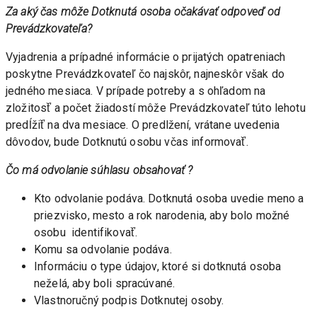
Za aký čas môže Dotknutá osoba očakávať odpoveď od 
Prevádzkovateľa? 
Vyjadrenia a prípadné informácie o prijatých opatreniach 
poskytne Prevádzkovateľ čo najskôr, najneskôr však do 
jedného mesiaca. V prípade potreby a s ohľadom na 
zložitosť̌ a počet žiadostí môže Prevádzkovateľ túto lehotu 
predĺžiť̌ na dva mesiace. O predlžení, vrátane uvedenia 
dôvodov, bude Dotknutú osobu včas informovať̌. 
Čo má odvolanie súhlasu obsahovať ? 
Kto odvolanie podáva. Dotknutá osoba uvedie meno a 
priezvisko, mesto a rok narodenia, aby bolo možné 
osobu  identifikovať̌. 
Komu sa odvolanie podáva.
Informáciu o type údajov, ktoré si dotknutá osoba 
neželá, aby boli spracúvané.
Vlastnoručný podpis Dotknutej osoby.