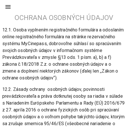
OCHRANA OSOBNÝCH ÚDAJOV
12.1. Osoba vyplnením registračného formulára a odoslaním 
online registračného formulára na stránke rezervačného 
systému MyCinepass, dobrovoľne súhlasí so spracúvaním 
svojich osobných údajov v informačnom systéme 
Prevádzkovateľa v zmysle §13 ods. 1 písm. a), b) a f) 
zákona č.18/2018 Z.z. o ochrane osobných údajov a o 
zmene a doplnení niektorých zákonov (ďalej len ,,Zákon o 
ochrane osobných údajov“).
12.2. Zásady ochrany  osobných údajov, povinnosti 
prevádzkovateľa a práva dotknutej osoby sa riadia v súlade 
s Nariadením Európskeho Parlamentu a Rady (EÚ) 2016/679 
z 27. apríla 2016 o ochrane fyzických osôb pri spracúvaní 
osobných údajov a o voľnom pohybe takýchto údajov, ktorým 
sa zrušuje smernica 95/46/ES (všeobecné nariadenie o 