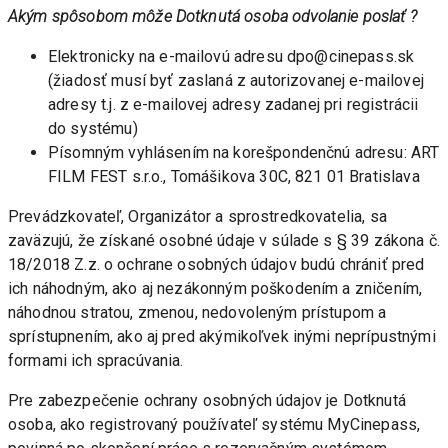
Akým spôsobom môže Dotknutá osoba odvolanie poslať ? 
Elektronicky na e-mailovú adresu dpo@cinepass.sk 
(žiadosť musí byť zaslaná z autorizovanej e-mailovej 
adresy t.j. z e-mailovej adresy zadanej pri registrácii 
do systému)
Písomným vyhlásením na korešpondenčnú adresu: ART 
FILM FEST s.r.o., Tomášikova 30C, 821 01 Bratislava
Prevádzkovateľ, Organizátor a sprostredkovatelia, sa 
zaväzujú, že získané osobné údaje v súlade s § 39 zákona č. 
18/2018 Z.z. o ochrane osobných údajov budú chrániť pred 
ich náhodným, ako aj nezákonným poškodením a zničením, 
náhodnou stratou, zmenou, nedovoleným prístupom a 
sprístupnením, ako aj pred akýmikoľvek inými neprípustnými 
formami ich spracúvania.
Pre zabezpečenie ochrany osobných údajov je Dotknutá 
osoba, ako registrovaný používateľ systému MyCinepass, 