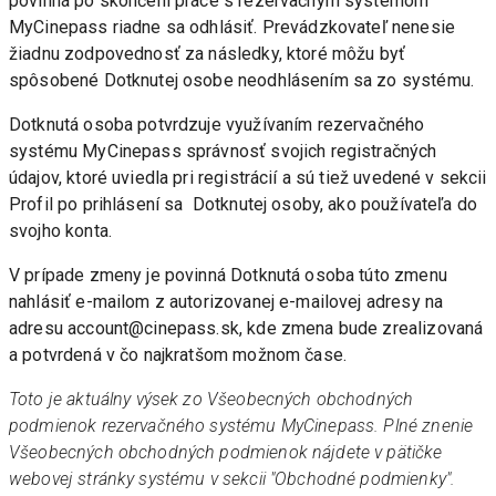
povinná po skončení práce s rezervačným systémom  
MyCinepass riadne sa odhlásiť. Prevádzkovateľ nenesie 
žiadnu zodpovednosť za následky, ktoré môžu byť 
spôsobené Dotknutej osobe neodhlásením sa zo systému.
Dotknutá osoba potvrdzuje využívaním rezervačného 
systému MyCinepass správnosť svojich registračných 
údajov, ktoré uviedla pri registrácií a sú tiež uvedené v sekcii 
Profil po prihlásení sa  Dotknutej osoby, ako používateľa do 
svojho konta.
V prípade zmeny je povinná Dotknutá osoba túto zmenu 
nahlásiť e-mailom z autorizovanej e-mailovej adresy na 
adresu account@cinepass.sk, kde zmena bude zrealizovaná 
a potvrdená v čo najkratšom možnom čase.
Toto je aktuálny výsek zo Všeobecných obchodných 
podmienok rezervačného systému MyCinepass. Plné znenie 
Všeobecných obchodných podmienok nájdete v pätičke 
webovej stránky systému v sekcii "Obchodné podmienky".