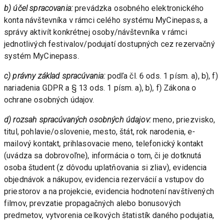
b) účel spracovania: 
prevádzka osobného elektronického 
konta návštevníka v rámci celého systému MyCinepass, a 
správy aktivít konkrétnej osoby/návštevníka v rámci 
jednotlivých festivalov/podujatí dostupných cez rezervačný 
systém MyCinepass.
c) právny základ spracúvania: 
podľa čl. 6 ods. 1 písm. a), b), f) 
nariadenia GDPR a § 13 ods. 1 písm. a), b), f) Zákona o 
ochrane osobných údajov.
d) rozsah spracúvaných osobných údajov:
 meno, priezvisko, 
titul, pohlavie/oslovenie, mesto, štát, rok narodenia, e-
mailový kontakt, prihlasovacie meno, telefonický kontakt 
(uvádza sa dobrovoľne), informácia o tom, či je dotknutá 
osoba študent (z dôvodu uplatňovania si zliav), evidencia 
objednávok a nákupov, evidencia rezervácií a vstupov do 
priestorov a na projekcie, evidencia hodnotení navštívených 
filmov, prevzatie propagačných alebo bonusových 
predmetov, vytvorenia celkových štatistík daného podujatia, 