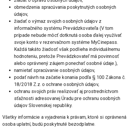
žiadať o opravu osobných údajov, 
obmedzenia spracúvania poskytnutých osobných 
údajov,
žiadať o výmaz svojich osobných údajov z 
informačného systému Prevádzkovateľa (V tom 
prípade nebude môcť dotknutá osoba ďalej využívať 
svoje konto v rezervačnom systéme MyCinepass. 
Každá takáto žiadosť však podlieha individuálnemu 
hodnoteniu, pretože Prevádzkovateľ má povinnosť 
alebo oprávnený záujem ponechať osobné údaje.),
namietať spracúvanie osobných údajov,
podať návrh na začatie konania podľa § 100 Zákona č. 
18/2018 Z.z. o ochrane osobných údajov,
ochranu svojich práv realizovať aj prostredníctvom 
sťažnosti adresovanej Úradu pre ochranu osobných 
údajov Slovenskej republiky.
Všetky informácie a vyjadrenia k právam, ktoré si oprávnená 
osoba uplatní, budú poskytnuté bezodplatne. 